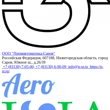
ООО "Промавтоматика-Саров"
Российская Федерация, 607188, Нижегородская область, город
Саров, Южное ш., д.26/39
+7 (83130) 7-05-00, +7 (83130) 6-90-09
info@p-sr.ru
https://p-
sr.ru/