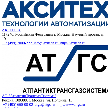
АКСИТЕХ
117246, Российская Федерация г. Москва, Научный проезд, д.
19
+7 (499) 7000-222
info@axitech.ru
https://axitech.ru
АО "АтлантикТрансгазСистема"
Россия, 109388, г. Москва, ул. Полбина, 11
+7 (495) 660-08-02
atgs@atgs.ru
http://www.atgs.ru