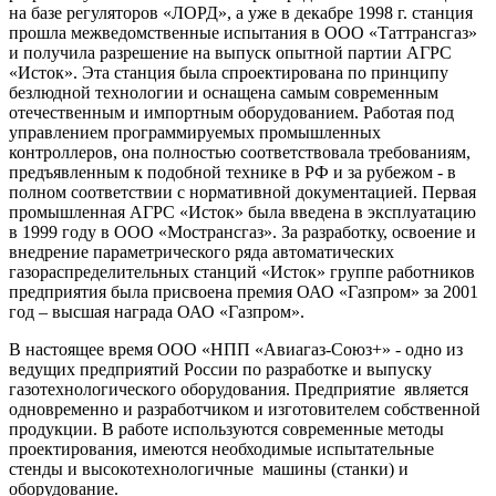
на базе регуляторов «ЛОРД», а уже в декабре 1998 г. станция
прошла межведомственные испытания в ООО «Таттрансгаз»
и получила разрешение на выпуск опытной партии АГРС
«Исток». Эта станция была спроектирована по принципу
безлюдной технологии и оснащена самым современным
отечественным и импортным оборудованием. Работая под
управлением программируемых промышленных
контроллеров, она полностью соответствовала требованиям,
предъявленным к подобной технике в РФ и за рубежом - в
полном соответствии с нормативной документацией. Первая
промышленная АГРС «Исток» была введена в эксплуатацию
в 1999 году в ООО «Мострансгаз». За разработку, освоение и
внедрение параметрического ряда автоматических
газораспределительных станций «Исток» группе работников
предприятия была присвоена премия ОАО «Газпром» за 2001
год – высшая награда ОАО «Газпром».
В настоящее время ООО «НПП «Авиагаз-Союз+» - одно из
ведущих предприятий России по разработке и выпуску
газотехнологического оборудования. Предприятие является
одновременно и разработчиком и изготовителем собственной
продукции. В работе используются современные методы
проектирования, имеются необходимые испытательные
стенды и высокотехнологичные машины (станки) и
оборудование.