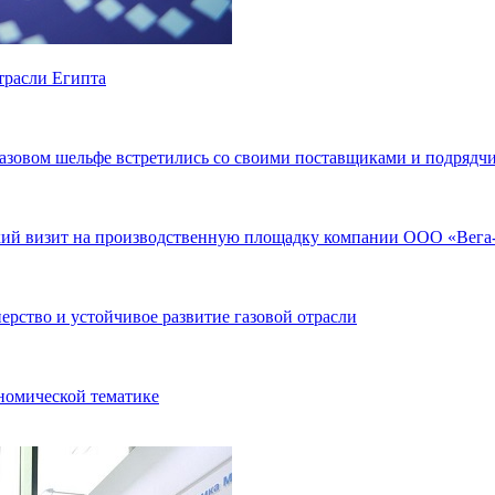
трасли Египта
азовом шельфе встретились со своими поставщиками и подрядч
кий визит на производственную площадку компании ООО «Вега
рство и устойчивое развитие газовой отрасли
номической тематике