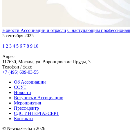
Новости Ассоциации и отрасли
С наступающим профессионал
5 сентября 2025
1
2
3
4
5
6
7
8
9
10
Адрес
117630, Москва, ул. Воронцовские Пруды, 3
Телефон / факс
+7 (495) 609-03-55
Об Ассоциации
СОУТ
Новости
Вступить в Ассоциацию
Мероприятия
Пресс-центр
СДС ИНТЕРГАЗСЕРТ
Контакты
© Newgaztech.ru 2026