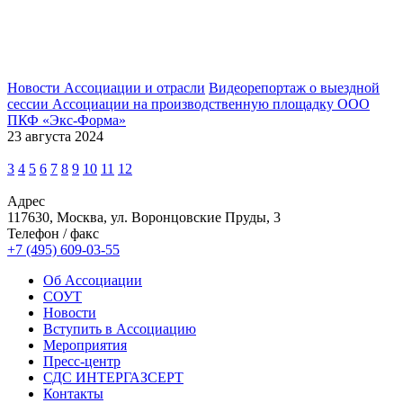
Новости Ассоциации и отрасли
Видеорепортаж о выездной
сессии Ассоциации на производственную площадку ООО
ПКФ «Экс-Форма»
23 августа 2024
3
4
5
6
7
8
9
10
11
12
Адрес
117630, Москва, ул. Воронцовские Пруды, 3
Телефон / факс
+7 (495) 609-03-55
Об Ассоциации
СОУТ
Новости
Вступить в Ассоциацию
Мероприятия
Пресс-центр
СДС ИНТЕРГАЗСЕРТ
Контакты