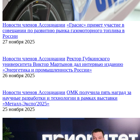
Новости членов Ассоциации
«Грасис» примет участие в
совещании по развитию рынка газомоторного топлива в
России
27 ноября 2025
Новости членов Ассоциации
Ректор Губкинского
университета Виктор Мартынов дал интервью изданию
«Энергетика и промышленность России»
26 ноября 2025
Новости членов Ассоциации
ОМК получила пять наград за
научные разработки и технологии в рамках выставки
«Металл-Экспо'2025»
25 ноября 2025