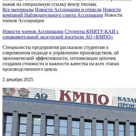
нажав на специальную ссылку внизу письма.
Все материалы
Новости Ассоциации и отрасли
Новости
компаний Наблюдательного совета Ассоциации
Новости
членов Ассоциации
Новости членов Ассоциации
Студенты КНИТУ-КАИ с
ознакомительной экскурсией посетили АО «КМПО»
Специалисты предприятия рассказали студентам о
современном подходе к управлению производством, об
экономической эффективности, оптимизации цепочек
создания стоимости и важности качества на всех этапах
производственного цикла.
2 декабря 2025