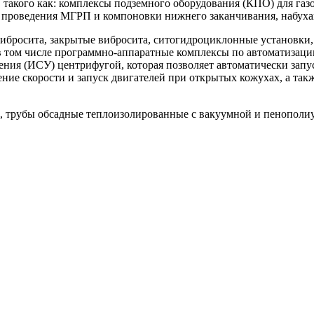
 такого как: комплексы подземного оборудования (КПО) для газ
 проведения МГРП и компоновки нижнего заканчивания, набуха
ибросита, закрытые вибросита, ситогидроциклонные установки,
в том числе программно-аппаратные комплексы по автоматизац
ения (ИСУ) центрифугой, которая позволяет автоматически запу
ение скорости и запуск двигателей при открытых кожухах, а т
, трубы обсадные теплоизолированные с вакуумной и пенополи