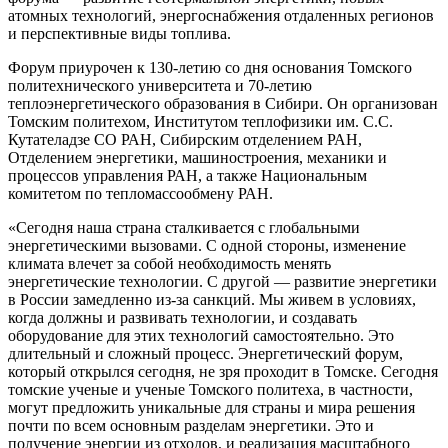
атомных технологий, энергоснабжения отдаленных регионов
и перспективные виды топлива.
Форум приурочен к 130-летию со дня основания Томского
политехнического университета и 70-летию
теплоэнергетического образования в Сибири. Он организован
Томским политехом, Институтом теплофизики им. С.С.
Кутателадзе СО РАН, Сибирским отделением РАН,
Отделением энергетики, машиностроения, механики и
процессов управления РАН, а также Национальным
комитетом по тепломассообмену РАН.
«Сегодня наша страна сталкивается с глобальными
энергетическими вызовами. С одной стороны, изменение
климата влечет за собой необходимость менять
энергетические технологии. С другой — развитие энергетики
в России замедленно из-за санкций. Мы живем в условиях,
когда должны и развивать технологии, и создавать
оборудование для этих технологий самостоятельно. Это
длительный и сложный процесс. Энергетический форум,
который открылся сегодня, не зря проходит в Томске. Сегодня
томские ученые и ученые Томского политеха, в частности,
могут предложить уникальные для страны и мира решения
почти по всем основным разделам энергетики. Это и
получение энергии из отходов, и реализация масштабного