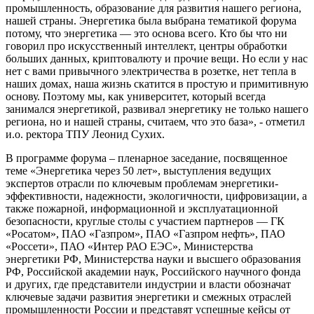
промышленность, образование для развития нашего региона,
нашей страны. Энергетика была выбрана тематикой форума
потому, что энергетика — это основа всего. Кто бы что ни
говорил про искусственный интеллект, центры обработки
больших данных, криптовалюту и прочие вещи. Но если у нас
нет с вами привычного электричества в розетке, нет тепла в
наших домах, наша жизнь скатится в простую и примитивную
основу. Поэтому мы, как университет, который всегда
занимался энергетикой, развивал энергетику не только нашего
региона, но и нашей страны, считаем, что это база», - отметил
и.о. ректора ТПУ Леонид Сухих.
В программе форума – пленарное заседание, посвященное
теме «Энергетика через 50 лет», выступления ведущих
экспертов отрасли по ключевым проблемам энергетики-
эффективности, надежности, экологичности, цифровизации, а
также пожарной, информационной и эксплуатационной
безопасности, круглые столы с участием партнеров — ГК
«Росатом», ПАО «Газпром», ПАО «Газпром нефть», ПАО
«Россети», ПАО «Интер РАО ЕЭС», Министерства
энергетики РФ, Министерства науки и высшего образования
РФ, Российской академии наук, Российского научного фонда
и других, где представители индустрии и власти обозначат
ключевые задачи развития энергетики и смежных отраслей
промышленности России и представят успешные кейсы от