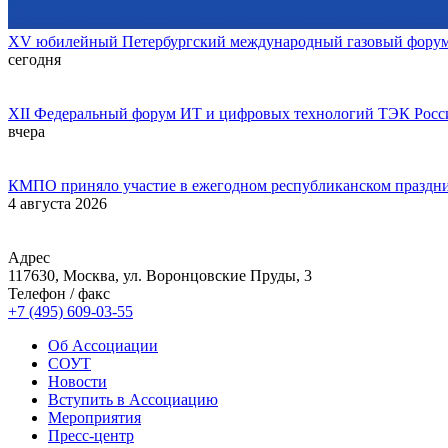
XV юбилейный Петербургский международный газовый форум 
сегодня
XII Федеральный форум ИТ и цифровых технологий ТЭК Росси
вчера
КМПО приняло участие в ежегодном республиканском праздн
4 августа 2026
Адрес
117630, Москва, ул. Воронцовские Пруды, 3
Телефон / факс
+7 (495) 609-03-55
Об Ассоциации
СОУТ
Новости
Вступить в Ассоциацию
Мероприятия
Пресс-центр