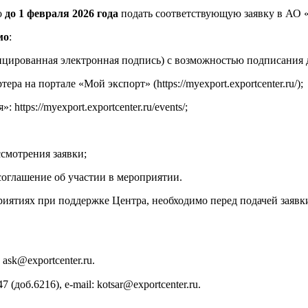
о
до 1 февраля 2026 года
подать соответствующую заявку в АО 
мо
:
ицированная электронная подпись) с возможностью подписания до
ра на портале «Мой экспорт» (https://myexport.exportcenter.ru/);
ttps://myexport.exportcenter.ru/events/;
ссмотрения заявки;
оглашение об участии в мероприятии.
иятиях при поддержке Центра, необходимо перед подачей заявк
ask@exportcenter.ru.
(доб.6216), e-mail: kotsar@exportcenter.ru.