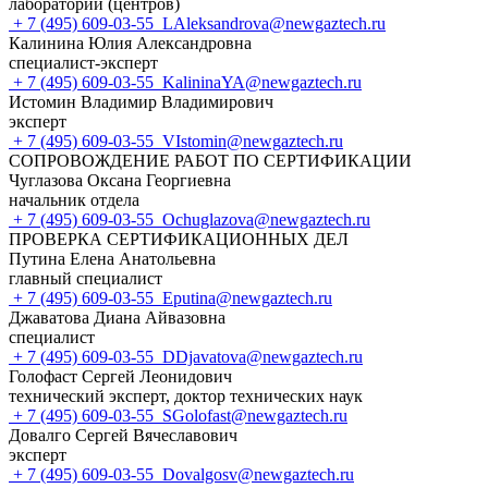
лабораторий (центров)
+ 7 (495) 609-03-55
LAleksandrova@newgaztech.ru
Калинина Юлия Александровна
специалист-эксперт
+ 7 (495) 609-03-55
KalininaYA@newgaztech.ru
Истомин Владимир Владимирович
эксперт
+ 7 (495) 609-03-55
VIstomin@newgaztech.ru
СОПРОВОЖДЕНИЕ РАБОТ ПО СЕРТИФИКАЦИИ
Чуглазова Оксана Георгиевна
начальник отдела
+ 7 (495) 609-03-55
Ochuglazova@newgaztech.ru
ПРОВЕРКА СЕРТИФИКАЦИОННЫХ ДЕЛ
Путина Елена Анатольевна
главный специалист
+ 7 (495) 609-03-55
Eputina@newgaztech.ru
Джаватова Диана Айвазовна
специалист
+ 7 (495) 609-03-55
DDjavatova@newgaztech.ru
Голофаст Сергей Леонидович
технический эксперт, доктор технических наук
+ 7 (495) 609-03-55
SGolofast@newgaztech.ru
Довалго Сергей Вячеславович
эксперт
+ 7 (495) 609-03-55
Dovalgosv@newgaztech.ru