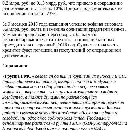
0,2 млрд. руб. до 0,13 млрд. руб., что привело к сокращению
рентабельности с 13% до 10%. Прирост портфеля заказов на
исполнении составил 23%.
За 9 месяцев 2015 года компания успешно рефинансировала
5,9 млрд. руб. долга и заменила облигации кредитами банков.
Компания продолжает переговоры с банками о
рефинансировании части кредитов, погашение которых
приходится на следующий, 2016 год. Существенная часть
кредитов будет погашена из поступлений от операционной
деятельности.
Справочно:
«Группа ГМС»
является одним из крупнейших в России и СНГ
производителем насосного, компрессорного и модульного
нефтепромыслового оборудования для нефтегазового
комплекса, энергетики, жилищно-коммунального и водного
хозяйства, а также динамично развивающейся
инжиниринговой компанией, выполняющей широкий перечень
проектных, строительно-монтажных и пуско-наладочных
работ по комплексному обустройству объектов нефте- и
газодобычи, объектов водного хозяйства. Глобальные
депозитарные расписки «Группы ГМС» (GDR) котируются на
Лондонской фондовой бирже под тикером «HMSG».