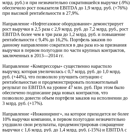
млрд. руб.) и при незначительно сократившейся выручке (-9%)
обеспечило рост показателя EBITDA до 1,9 млрд. руб. (+76%)
при высокой рентабельности в 27,9%.
Направление «Нефтегазовое оборудование» демонстрирует
рост выручки в 2,5 раза с 2,9 млрд. руб. до 7,2 млрд. руб., рост
EBITDA более чем в три раза до 1,2 млрд. руб. и повышение
рентабельности с 9,4% до 16,2%. Портфель заказов по
данному направлению сократился в два раза из-за признания
выручки в первом полугодии по части крупных контрактов,
заключенных в 2013—2014 гг.
Направление «Компрессоры» существенно нарастило
выручку, которая увеличилась с 0,7 млрд. руб. до 1,0 млрд.
руб. (+44%), что позволило улучшить ситуацию с
рентабельностью и продемонстрировать положительный
результат по EBITDA на уровне 47 млн. руб. При этом было
обеспечено подписание ряда новых контрактов, что
позволило довести объем портфеля заказов на исполнении до
3 млрд. руб. (+17%).
Направление «Инжиниринг», на которое приходится не более
10% выручки компании, в первом полугодии незначительно
ухудшило свои результаты, продемонстрировав сокращение
выручки с 1,6 млрд. руб. до 1,4 млрд. руб. (-15%) и EBITDA c