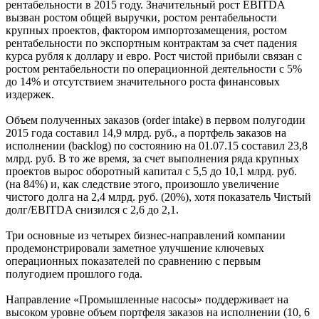
рентабельности в 2015 году. Значительный рост ЕBITDA
вызван ростом общей выручки, ростом рентабельности
крупных проектов, фактором импортозамещения, ростом
рентабельности по экспортным контрактам за счет падения
курса рубля к доллару и евро. Рост чистой прибыли связан с
ростом рентабельности по операционной деятельности с 5%
до 14% и отсутствием значительного роста финансовых
издержек.
Объем полученных заказов (order intake) в первом полугодии
2015 года составил 14,9 млрд. руб., а портфель заказов на
исполнении (backlog) по состоянию на 01.07.15 составил 23,8
млрд. руб. В то же время, за счет выполнения ряда крупных
проектов вырос оборотный капитал с 5,5 до 10,1 млрд. руб.
(на 84%) и, как следствие этого, произошло увеличение
чистого долга на 2,4 млрд. руб. (20%), хотя показатель Чистый
долг/EBITDA снизился с 2,6 до 2,1.
Три основные из четырех бизнес-направлений компании
продемонстрировали заметное улучшение ключевых
операционных показателей по сравнению с первым
полугодием прошлого года.
Направление «Промышленные насосы» поддерживает на
высоком уровне объем портфеля заказов на исполнении (10, 6